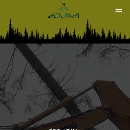
магазин
METSIS
LOGSET
о нас
наши контакты