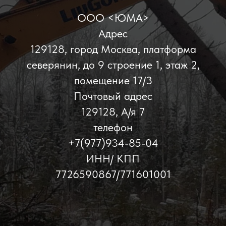
ООО <ЮМА>
Адрес
129128, город Москва, платформа
северянин, до 9 строение 1, этаж 2,
помещение 17/3
Почтовый адрес
129128, А/я 7
телефон
+7(977)934-85-04
ИНН/ КПП
7726590867/771601001