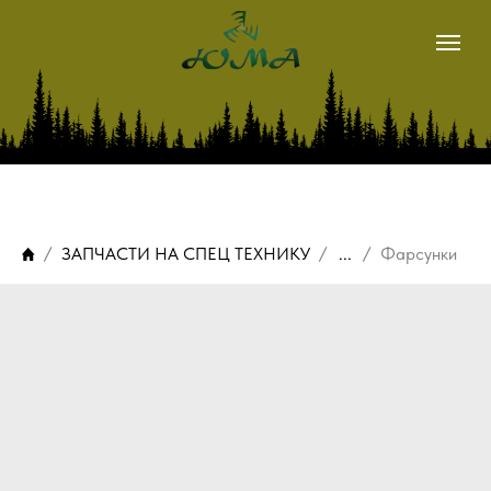
магазин
METSIS
LOGSET
ЗАПЧАСТИ НА СПЕЦ ТЕХНИКУ
...
Фарсунки
о нас
наши контакты