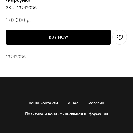
SKU:
13743036
170 000
р.
BUY NOW
13743036
наши контакты
о нас
магазин
Политика и кондифициальная информация