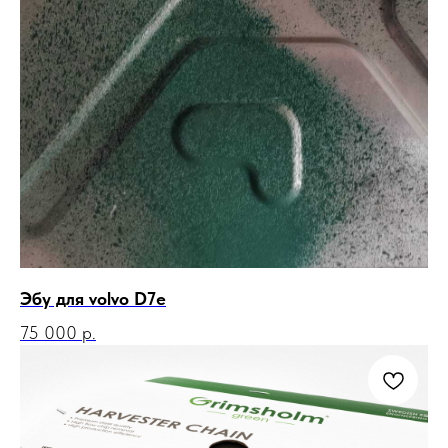
Эбу для volvo D7e
75 000
р.