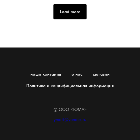
Load more
наши контакты
о нас
магазин
Политика и кондифициальная информация
© ООО <ЮМА>
ymaft@yandex.ru