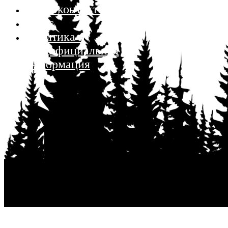
Наши контакты
О нас
Политика и
кондифициальная
информация