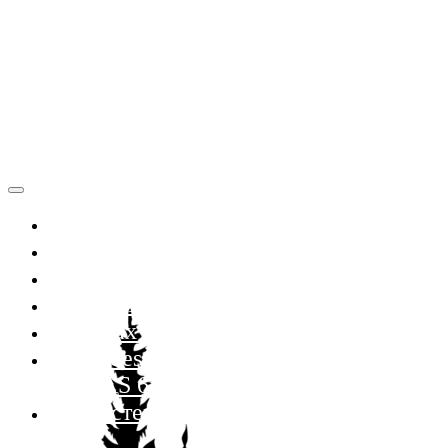
Главная
Магазин
METSIS
LOGSET
Log Max lm6000v
Mercedes-Benz Arocs
4048 AS 6x6
Харвестер kamatsu
931