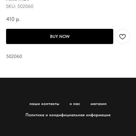
SKU:
502060
410
р.
BUY NOW
502060
наши контакты
о нас
магазин
Политика и кондифициальная информация