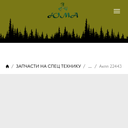
магазин
METSIS
LOGSET
ЗАПЧАСТИ НА СПЕЦ ТЕХНИКУ
...
Акпп 22443
о нас
наши контакты