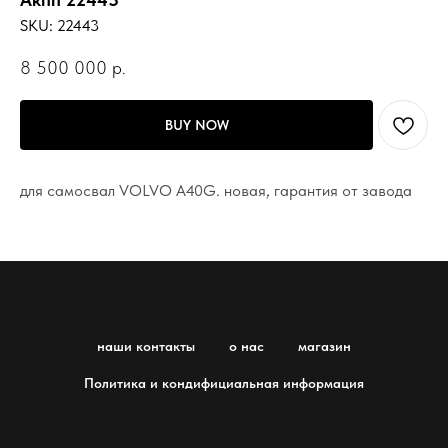
SKU:
22443
8 500 000
р.
BUY NOW
для самосвал VOLVO A40G. новая, гарантия от завода
наши контакты
о нас
магазин
Политика и кондифициальная информация