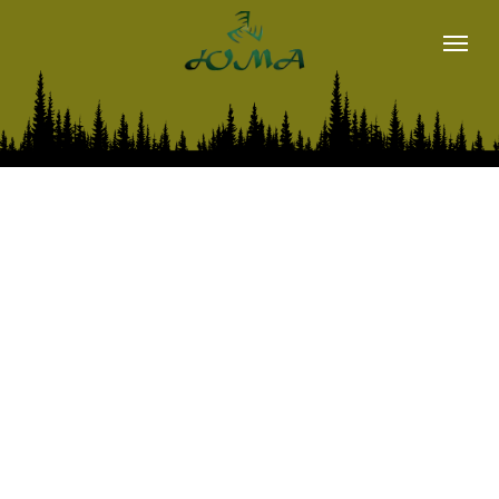
магазин
METSIS
LOGSET
о нас
наши контакты