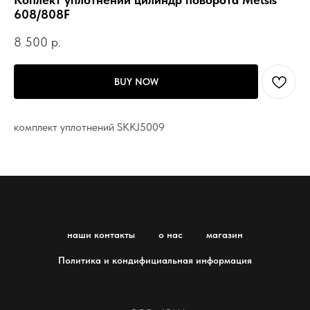
608/808F
8 500
р.
BUY NOW
комплект уплотнений SKKJ5009
наши контакты
о нас
магазин
Политика и кондифициальная информация